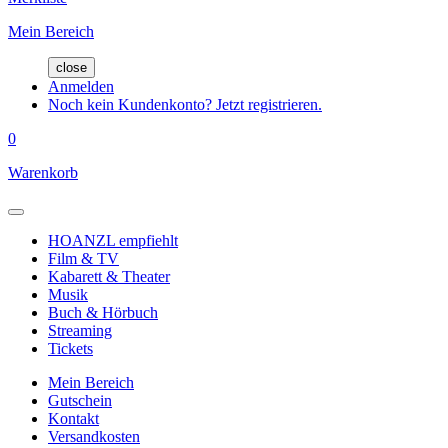
Mein Bereich
close
Anmelden
Noch kein Kundenkonto? Jetzt registrieren.
0
Warenkorb
HOANZL empfiehlt
Film & TV
Kabarett & Theater
Musik
Buch & Hörbuch
Streaming
Tickets
Mein Bereich
Gutschein
Kontakt
Versandkosten