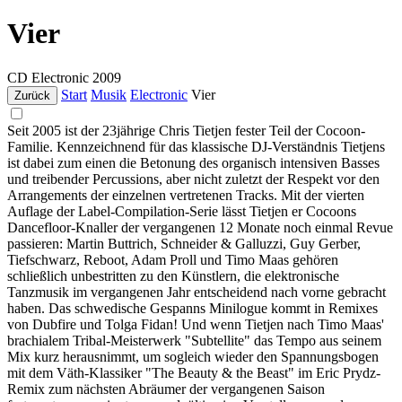
Vier
CD
Electronic
2009
Start
Musik
Electronic
Vier
Zurück
Seit 2005 ist der 23jährige Chris Tietjen fester Teil der Cocoon-
Familie. Kennzeichnend für das klassische DJ-Verständnis Tietjens
ist dabei zum einen die Betonung des organisch intensiven Basses
und treibender Percussions, aber nicht zuletzt der Respekt vor den
Arrangements der einzelnen vertretenen Tracks. Mit der vierten
Auflage der Label-Compilation-Serie lässt Tietjen er Cocoons
Dancefloor-Knaller der vergangenen 12 Monate noch einmal Revue
passieren: Martin Buttrich, Schneider & Galluzzi, Guy Gerber,
Tiefschwarz, Reboot, Adam Proll und Timo Maas gehören
schließlich unbestritten zu den Künstlern, die elektronische
Tanzmusik im vergangenen Jahr entscheidend nach vorne gebracht
haben. Das schwedische Gespanns Minilogue kommt in Remixes
von Dubfire und Tolga Fidan! Und wenn Tietjen nach Timo Maas'
brachialem Tribal-Meisterwerk "Subtellite" das Tempo aus seinem
Mix kurz herausnimmt, um sogleich wieder den Spannungsbogen
mit dem Väth-Klassiker "The Beauty & the Beast" im Eric Prydz-
Remix zum nächsten Abräumer der vergangenen Saison