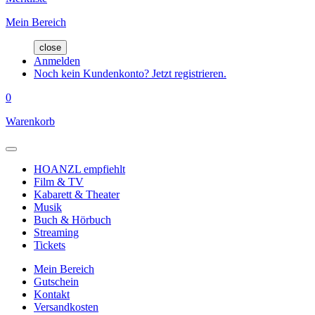
Mein Bereich
close
Anmelden
Noch kein Kundenkonto? Jetzt registrieren.
0
Warenkorb
HOANZL empfiehlt
Film & TV
Kabarett & Theater
Musik
Buch & Hörbuch
Streaming
Tickets
Mein Bereich
Gutschein
Kontakt
Versandkosten