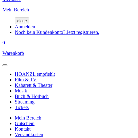
Mein Bereich
close
Anmelden
Noch kein Kundenkonto? Jetzt registrieren.
0
Warenkorb
HOANZL empfiehlt
Film & TV
Kabarett & Theater
Musik
Buch & Hörbuch
Streaming
Tickets
Mein Bereich
Gutschein
Kontakt
Versandkosten