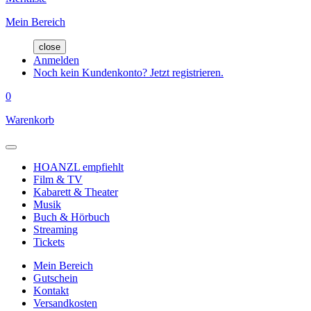
Mein Bereich
close
Anmelden
Noch kein Kundenkonto? Jetzt registrieren.
0
Warenkorb
HOANZL empfiehlt
Film & TV
Kabarett & Theater
Musik
Buch & Hörbuch
Streaming
Tickets
Mein Bereich
Gutschein
Kontakt
Versandkosten