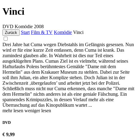
Vinci
DVD
Komödie
2008
Start
Film & TV
Komödie
Vinci
Zurück
Drei Jahre hat Cuma wegen Diebstahls im Gefängnis gesessen. Nun
wird er für eine kurze Zeit entlassen, denn Cuma ist krank. Das
zumindest glauben alle. In Wahrheit ist dies nur Teil eines
ausgeklügelten Plans. Cumas Ziel ist es vielmehr, während seines
Hafturlaubs Polens berühmtestes Gemälde "Dame mit dem
Hermelin" aus dem Krakauer Museum zu stehlen. Dabei zur Seite
soll ihm Julian, ein alter Komplize stehen. Doch Julian ist in der
Zwischenzeit ‚übergelaufen’ und arbeitet jetzt bei der Polizei.
Schließlich muss nicht nur Cuma erkennen, dass manche "Dame mit
dem Hermelin" nichts anderes ist als eine geniale Fälschung. Ein
spannendes Krimipuzzles, in dessen Verlauf mehr als eine
Überraschung auf das Kinopublikum wartet ...
mehr lesen
weniger lesen
DVD
€ 9,99