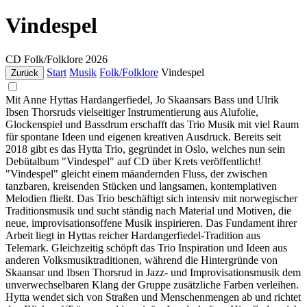
Vindespel
CD
Folk/Folklore
2026
Start
Musik
Folk/Folklore
Vindespel
Zurück
Mit Anne Hyttas Hardangerfiedel, Jo Skaansars Bass und Ulrik
Ibsen Thorsruds vielseitiger Instrumentierung aus Alufolie,
Glockenspiel und Bassdrum erschafft das Trio Musik mit viel Raum
für spontane Ideen und eigenen kreativen Ausdruck. Bereits seit
2018 gibt es das Hytta Trio, gegründet in Oslo, welches nun sein
Debütalbum "Vindespel" auf CD über Krets veröffentlicht!
"Vindespel" gleicht einem mäandernden Fluss, der zwischen
tanzbaren, kreisenden Stücken und langsamen, kontemplativen
Melodien fließt. Das Trio beschäftigt sich intensiv mit norwegischer
Traditionsmusik und sucht ständig nach Material und Motiven, die
neue, improvisationsoffene Musik inspirieren. Das Fundament ihrer
Arbeit liegt in Hyttas reicher Hardangerfiedel-Tradition aus
Telemark. Gleichzeitig schöpft das Trio Inspiration und Ideen aus
anderen Volksmusiktraditionen, während die Hintergründe von
Skaansar und Ibsen Thorsrud in Jazz- und Improvisationsmusik dem
unverwechselbaren Klang der Gruppe zusätzliche Farben verleihen.
Hytta wendet sich von Straßen und Menschenmengen ab und richtet