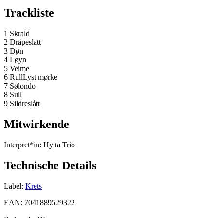
Trackliste
1 Skrald
2 Dråpeslått
3 Døn
4 Løyn
5 Veime
6 RullLyst mørke
7 Sølondo
8 Sull
9 Sildreslått
Mitwirkende
Interpret*in:
Hytta Trio
Technische Details
Label:
Krets
EAN:
7041889529322