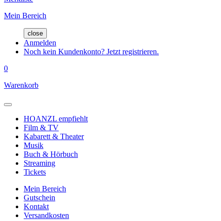
Mein Bereich
close
Anmelden
Noch kein Kundenkonto? Jetzt registrieren.
0
Warenkorb
HOANZL empfiehlt
Film & TV
Kabarett & Theater
Musik
Buch & Hörbuch
Streaming
Tickets
Mein Bereich
Gutschein
Kontakt
Versandkosten