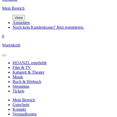
Mein Bereich
close
Anmelden
Noch kein Kundenkonto? Jetzt registrieren.
0
Warenkorb
HOANZL empfiehlt
Film & TV
Kabarett & Theater
Musik
Buch & Hörbuch
Streaming
Tickets
Mein Bereich
Gutschein
Kontakt
Versandkosten