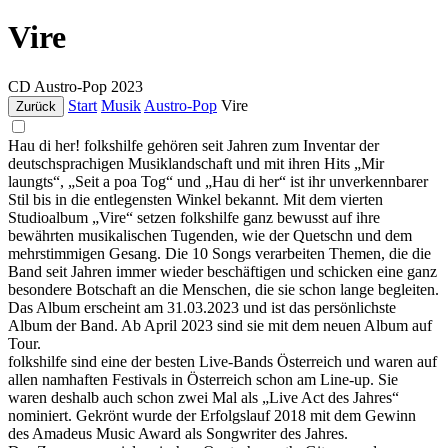
Vire
CD
Austro-Pop
2023
Start
Musik
Austro-Pop
Vire
Zurück
Hau di her! folkshilfe gehören seit Jahren zum Inventar der
deutschsprachigen Musiklandschaft und mit ihren Hits „Mir
laungts“, „Seit a poa Tog“ und „Hau di her“ ist ihr unverkennbarer
Stil bis in die entlegensten Winkel bekannt. Mit dem vierten
Studioalbum „Vire“ setzen folkshilfe ganz bewusst auf ihre
bewährten musikalischen Tugenden, wie der Quetschn und dem
mehrstimmigen Gesang. Die 10 Songs verarbeiten Themen, die die
Band seit Jahren immer wieder beschäftigen und schicken eine ganz
besondere Botschaft an die Menschen, die sie schon lange begleiten.
Das Album erscheint am 31.03.2023 und ist das persönlichste
Album der Band. Ab April 2023 sind sie mit dem neuen Album auf
Tour.
folkshilfe sind eine der besten Live-Bands Österreich und waren auf
allen namhaften Festivals in Österreich schon am Line-up. Sie
waren deshalb auch schon zwei Mal als „Live Act des Jahres“
nominiert. Gekrönt wurde der Erfolgslauf 2018 mit dem Gewinn
des Amadeus Music Award als Songwriter des Jahres.