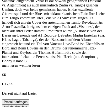
Santana“ eingebracht. Zwar ist das sowohl geographisch (Mexiko
vs. Argentinien) als auch musikalisch (Salsa vs. Tango) gesehen
Unsinn, doch was beide gemeinsam haben, ist das exzellente
Gitarrenspiel und der Blues mit südamerikanischem Flair. Ihre Liebe
zum Tango kommt im Titel „Vuelvo Al Sur“ zum Tragen. Es
handelt sich um ein Cover des argentinischen Tango-Revolutionärs
Astor Piazzolla, übrigens dem einzigen Track auf „Visiones“, der
nicht aus ihrer Feder stammt. Produziert wurde „Visiones“ von der
Bassisten-Legende und A1 Records- Betreiber Martin Engelien (u.a.
Klaus Lage , Tabaluga), der den Bass auch auf dem Album
eingespielt hat und ein Teil von Vanesas Live-Band ist. Ebenfalls an
Bord sind Berni Bovens an den Drums, der renommierte Jazz-
Pianist und Keyboarder Thomas Hufschmidt , sowie der
international bekannte Percussionist Pitti Hecht (u.a. Scorpions ,
Bobby Kimball).
mehr lesen
weniger lesen
CD
€ 17,99
Derzeit nicht auf Lager
Produkt anfragen
Auf die Merkliste