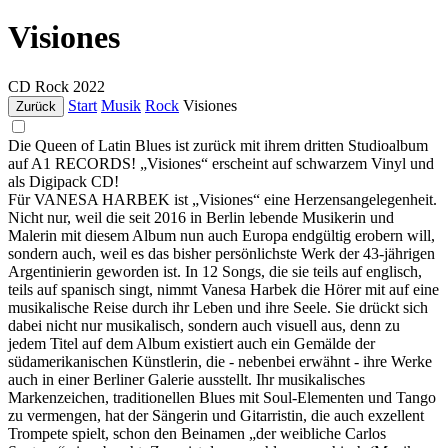
Visiones
CD
Rock
2022
Start
Musik
Rock
Visiones
Zurück
Die Queen of Latin Blues ist zurück mit ihrem dritten Studioalbum
auf A1 RECORDS! „Visiones“ erscheint auf schwarzem Vinyl und
als Digipack CD!
Für VANESA HARBEK ist „Visiones“ eine Herzensangelegenheit.
Nicht nur, weil die seit 2016 in Berlin lebende Musikerin und
Malerin mit diesem Album nun auch Europa endgültig erobern will,
sondern auch, weil es das bisher persönlichste Werk der 43-jährigen
Argentinierin geworden ist. In 12 Songs, die sie teils auf englisch,
teils auf spanisch singt, nimmt Vanesa Harbek die Hörer mit auf eine
musikalische Reise durch ihr Leben und ihre Seele. Sie drückt sich
dabei nicht nur musikalisch, sondern auch visuell aus, denn zu
jedem Titel auf dem Album existiert auch ein Gemälde der
südamerikanischen Künstlerin, die - nebenbei erwähnt - ihre Werke
auch in einer Berliner Galerie ausstellt. Ihr musikalisches
Markenzeichen, traditionellen Blues mit Soul-Elementen und Tango
zu vermengen, hat der Sängerin und Gitarristin, die auch exzellent
Trompete spielt, schon den Beinamen „der weibliche Carlos