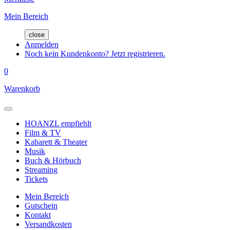
Mein Bereich
close
Anmelden
Noch kein Kundenkonto? Jetzt registrieren.
0
Warenkorb
HOANZL empfiehlt
Film & TV
Kabarett & Theater
Musik
Buch & Hörbuch
Streaming
Tickets
Mein Bereich
Gutschein
Kontakt
Versandkosten