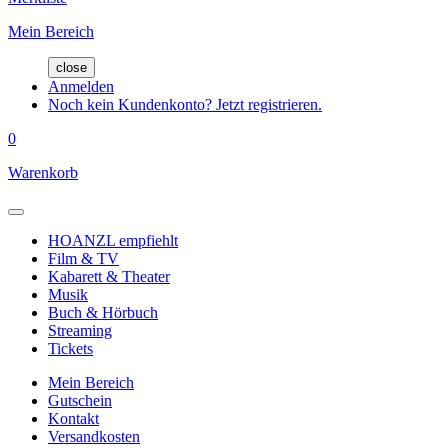
Mein Bereich
close
Anmelden
Noch kein Kundenkonto? Jetzt registrieren.
0
Warenkorb
HOANZL empfiehlt
Film & TV
Kabarett & Theater
Musik
Buch & Hörbuch
Streaming
Tickets
Mein Bereich
Gutschein
Kontakt
Versandkosten