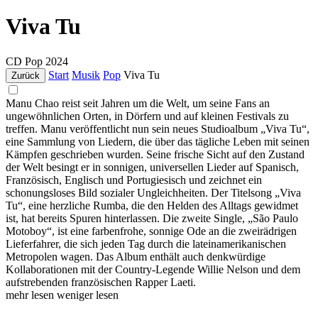
Viva Tu
CD
Pop
2024
Start
Musik
Pop
Viva Tu
Zurück
Manu Chao reist seit Jahren um die Welt, um seine Fans an
ungewöhnlichen Orten, in Dörfern und auf kleinen Festivals zu
treffen. Manu veröffentlicht nun sein neues Studioalbum „Viva Tu“,
eine Sammlung von Liedern, die über das tägliche Leben mit seinen
Kämpfen geschrieben wurden. Seine frische Sicht auf den Zustand
der Welt besingt er in sonnigen, universellen Lieder auf Spanisch,
Französisch, Englisch und Portugiesisch und zeichnet ein
schonungsloses Bild sozialer Ungleichheiten. Der Titelsong „Viva
Tu“, eine herzliche Rumba, die den Helden des Alltags gewidmet
ist, hat bereits Spuren hinterlassen. Die zweite Single, „São Paulo
Motoboy“, ist eine farbenfrohe, sonnige Ode an die zweirädrigen
Lieferfahrer, die sich jeden Tag durch die lateinamerikanischen
Metropolen wagen. Das Album enthält auch denkwürdige
Kollaborationen mit der Country-Legende Willie Nelson und dem
aufstrebenden französischen Rapper Laeti.
mehr lesen
weniger lesen