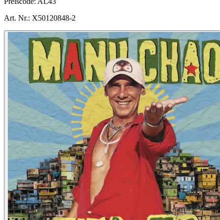
Preiscode:
AL43
Art. Nr.:
X50120848-2