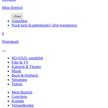
Mein Bereich
close
Anmelden
Noch kein Kundenkonto? Jetzt registrieren.
0
Warenkorb
HOANZL empfiehlt
Film & TV
Kabarett & Theater
Musik
Buch & Hörbuch
Streaming
Tickets
Mein Bereich
Gutschein
Kontakt
Versandkosten