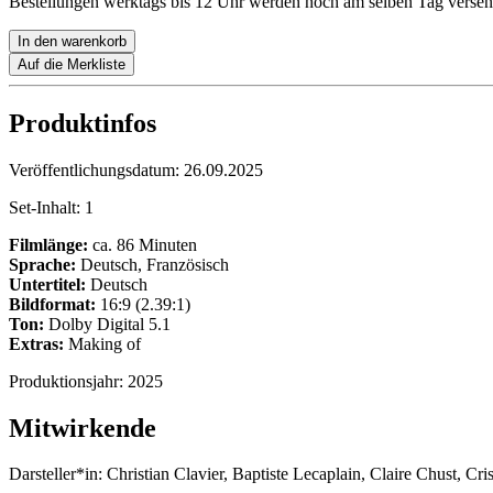
Bestellungen werktags bis 12 Uhr werden noch am selben Tag versen
In den warenkorb
Auf die Merkliste
Produktinfos
Veröffentlichungsdatum:
26.09.2025
Set-Inhalt:
1
Filmlänge:
ca. 86 Minuten
Sprache:
Deutsch, Französisch
Untertitel:
Deutsch
Bildformat:
16:9 (2.39:1)
Ton:
Dolby Digital 5.1
Extras:
Making of
Produktionsjahr:
2025
Mitwirkende
Darsteller*in:
Christian Clavier, Baptiste Lecaplain, Claire Chust, Cris