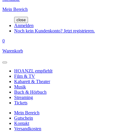
Mein Bereich
close
Anmelden
Noch kein Kundenkonto? Jetzt registrieren.
0
Warenkorb
HOANZL empfiehlt
Film & TV
Kabarett & Theater
Musik
Buch & Hörbuch
Streaming
Tickets
Mein Bereich
Gutschein
Kontakt
Versandkosten