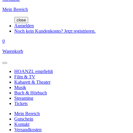
Mein Bereich
close
Anmelden
Noch kein Kundenkonto? Jetzt registrieren.
0
Warenkorb
HOANZL empfiehlt
Film & TV
Kabarett & Theater
Musik
Buch & Hörbuch
Streaming
Tickets
Mein Bereich
Gutschein
Kontakt
Versandkosten