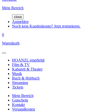
Mein Bereich
close
Anmelden
Noch kein Kundenkonto? Jetzt registrieren.
0
Warenkorb
HOANZL empfiehlt
Film & TV
Kabarett & Theater
Musik
Buch & Hörbuch
Streaming
Tickets
Mein Bereich
Gutschein
Kontakt
Versandkosten