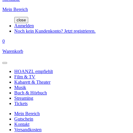
Mein Bereich
close
Anmelden
Noch kein Kundenkonto? Jetzt registrieren.
0
Warenkorb
HOANZL empfiehlt
Film & TV
Kabarett & Theater
Musik
Buch & Hörbuch
Streaming
Tickets
Mein Bereich
Gutschein
Kontakt
Versandkosten