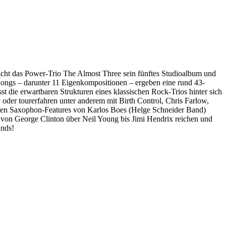
licht das Power-Trio The Almost Three sein fünftes Studioalbum und
 Songs – darunter 11 Eigenkompositionen – ergeben eine rund 43-
t die erwartbaren Strukturen eines klassischen Rock-Trios hinter sich
oder tourerfahren unter anderem mit Birth Control, Chris Farlow,
kanten Saxophon-Features von Karlos Boes (Helge Schneider Band)
 von George Clinton über Neil Young bis Jimi Hendrix reichen und
ands!