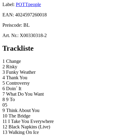
Label:
POTTpeople
EAN:
4024597260018
Preiscode:
BL
Art. Nr.:
X00330318-2
Trackliste
1 Change
2 Risky
3 Funky Weather
4 Thank You
5 Controversy
6 Doin´ It
7 What Do You Want
8 9 To
05
9 Think About You
10 The Bridge
11 I Take You Everywhere
12 Black Napkins (Live)
13 Walking On Ice