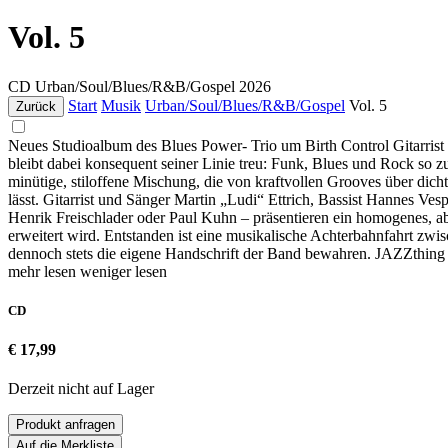
Vol. 5
CD
Urban/Soul/Blues/R&B/Gospel
2026
Start
Musik
Urban/Soul/Blues/R&B/Gospel
Vol. 5
Zurück
Neues Studioalbum des Blues Power- Trio um Birth Control Gitarrist 
bleibt dabei konsequent seiner Linie treu: Funk, Blues und Rock so 
minütige, stiloffene Mischung, die von kraftvollen Grooves über dich
lässt. Gitarrist und Sänger Martin „Ludi“ Ettrich, Bassist Hannes V
Henrik Freischlader oder Paul Kuhn – präsentieren ein homogenes, a
erweitert wird. Entstanden ist eine musikalische Achterbahnfahrt z
dennoch stets die eigene Handschrift der Band bewahren. JAZZthing b
mehr lesen
weniger lesen
CD
€ 17,99
Derzeit nicht auf Lager
Produkt anfragen
Auf die Merkliste