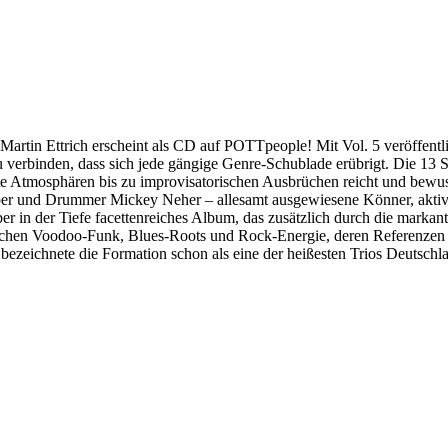
Martin Ettrich erscheint als CD auf POTTpeople! Mit Vol. 5 veröffent
zu verbinden, dass sich jede gängige Genre-Schublade erübrigt. Die 13
te Atmosphären bis zu improvisatorischen Ausbrüchen reicht und bewuss
esper und Drummer Mickey Neher – allesamt ausgewiesene Könner, aktiv 
ber in der Tiefe facettenreiches Album, das zusätzlich durch die mar
wischen Voodoo-Funk, Blues-Roots und Rock-Energie, deren Referenzen
ezeichnete die Formation schon als eine der heißesten Trios Deutschl