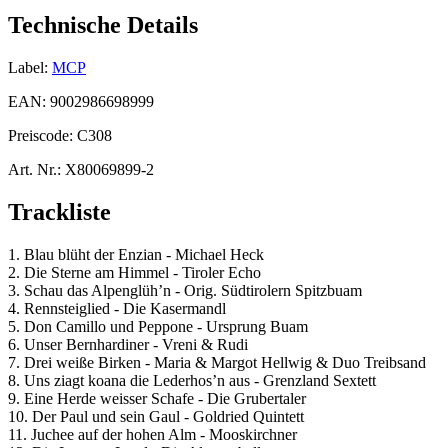
Technische Details
Label:
MCP
EAN:
9002986698999
Preiscode:
C308
Art. Nr.:
X80069899-2
Trackliste
1. Blau blüht der Enzian - Michael Heck
2. Die Sterne am Himmel - Tiroler Echo
3. Schau das Alpenglüh’n - Orig. Südtirolern Spitzbuam
4. Rennsteiglied - Die Kasermandl
5. Don Camillo und Peppone - Ursprung Buam
6. Unser Bernhardiner - Vreni & Rudi
7. Drei weiße Birken - Maria & Margot Hellwig & Duo Treibsand
8. Uns ziagt koana die Lederhos’n aus - Grenzland Sextett
9. Eine Herde weisser Schafe - Die Grubertaler
10. Der Paul und sein Gaul - Goldried Quintett
11. Juchee auf der hohen Alm - Mooskirchner