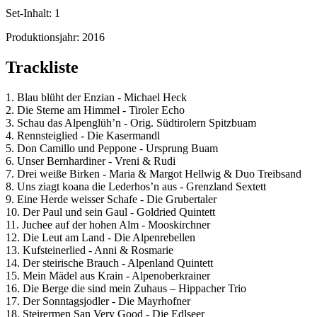
Set-Inhalt:
1
Produktionsjahr:
2016
Trackliste
1. Blau blüht der Enzian - Michael Heck
2. Die Sterne am Himmel - Tiroler Echo
3. Schau das Alpenglüh’n - Orig. Südtirolern Spitzbuam
4. Rennsteiglied - Die Kasermandl
5. Don Camillo und Peppone - Ursprung Buam
6. Unser Bernhardiner - Vreni & Rudi
7. Drei weiße Birken - Maria & Margot Hellwig & Duo Treibsand
8. Uns ziagt koana die Lederhos’n aus - Grenzland Sextett
9. Eine Herde weisser Schafe - Die Grubertaler
10. Der Paul und sein Gaul - Goldried Quintett
11. Juchee auf der hohen Alm - Mooskirchner
12. Die Leut am Land - Die Alpenrebellen
13. Kufsteinerlied - Anni & Rosmarie
14. Der steirische Brauch - Alpenland Quintett
15. Mein Mädel aus Krain - Alpenoberkrainer
16. Die Berge die sind mein Zuhaus – Hippacher Trio
17. Der Sonntagsjodler - Die Mayrhofner
18. Steirermen San Very Good - Die Edlseer