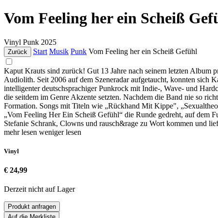
Vom Feeling her ein Scheiß Gef
Vinyl
Punk
2025
Start
Musik
Punk
Vom Feeling her ein Scheiß Gefühl
Zurück
Kaput Krauts sind zurück! Gut 13 Jahre nach seinem letzten Album pr
Audiolith. Seit 2006 auf dem Szeneradar aufgetaucht, konnten sich Ka
intelligenter deutschsprachiger Punkrock mit Indie-, Wave- und Har
die seitdem im Genre Akzente setzten. Nachdem die Band nie so rich
Formation. Songs mit Titeln wie „Rückhand Mit Kippe", „Sexualtheolo
„Vom Feeling Her Ein Scheiß Gefühl“ die Runde gedreht, auf dem F
Stefanie Schrank, Clowns und rausch&rage zu Wort kommen und lief
mehr lesen
weniger lesen
Vinyl
€ 24,99
Derzeit nicht auf Lager
Produkt anfragen
Auf die Merkliste