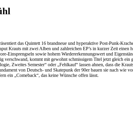
ühl
äsentiert das Quintett 16 brandneue und hyperaktive Post-Punk-Kracher
put Krauts mit zwei Alben und zahlreichen EP’s in kurzer Zeit einen h
dcore-Einsprengseln sowie hohem Wiedererkennungswert und Eigenständi
tig verschwand, kommt mit gewohnt schmissigem Titel jetzt gleich ein
gie, Zweites Semester“ oder „Fehlkauf“ lassen ahnen, dass die Krauts s
undament von Deutsch- und Skatepunk der 90er bauen sie nach wie vo
ern ein „Comeback“, das keine Wünsche offen lässt.