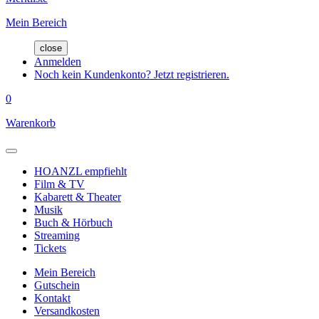
Mein Bereich
close
Anmelden
Noch kein Kundenkonto? Jetzt registrieren.
0
Warenkorb
HOANZL empfiehlt
Film & TV
Kabarett & Theater
Musik
Buch & Hörbuch
Streaming
Tickets
Mein Bereich
Gutschein
Kontakt
Versandkosten