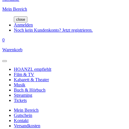
Mein Bereich
close
Anmelden
Noch kein Kundenkonto? Jetzt registrieren.
0
Warenkorb
HOANZL empfiehlt
Film & TV
Kabarett & Theater
Musik
Buch & Hörbuch
Streaming
Tickets
Mein Bereich
Gutschein
Kontakt
Versandkosten