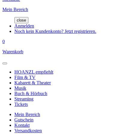
Mein Bereich
close
Anmelden
Noch kein Kundenkonto? Jetzt registrieren.
0
Warenkorb
HOANZL empfiehlt
Film & TV
Kabarett & Theater
Musik
Buch & Hörbuch
Streaming
Tickets
Mein Bereich
Gutschein
Kontakt
Versandkosten