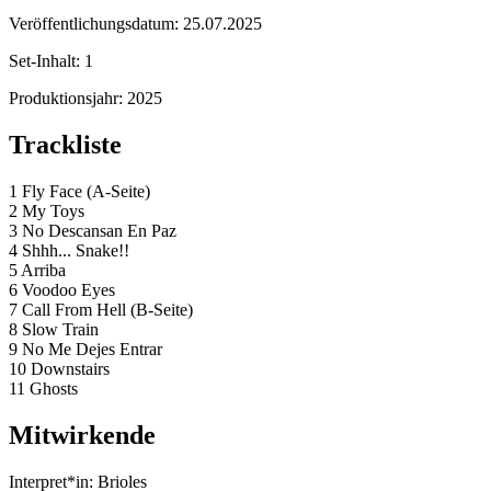
Veröffentlichungsdatum:
25.07.2025
Set-Inhalt:
1
Produktionsjahr:
2025
Trackliste
1 Fly Face (A-Seite)
2 My Toys
3 No Descansan En Paz
4 Shhh... Snake!!
5 Arriba
6 Voodoo Eyes
7 Call From Hell (B-Seite)
8 Slow Train
9 No Me Dejes Entrar
10 Downstairs
11 Ghosts
Mitwirkende
Interpret*in:
Brioles