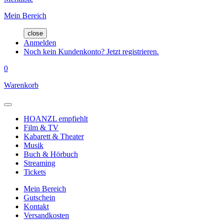
Mein Bereich
close
Anmelden
Noch kein Kundenkonto? Jetzt registrieren.
0
Warenkorb
HOANZL empfiehlt
Film & TV
Kabarett & Theater
Musik
Buch & Hörbuch
Streaming
Tickets
Mein Bereich
Gutschein
Kontakt
Versandkosten