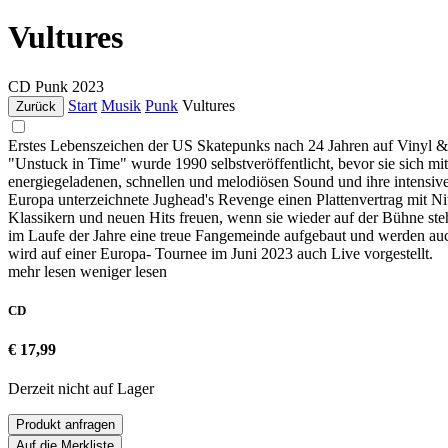
Vultures
CD
Punk
2023
Start
Musik
Punk
Vultures
Zurück
Erstes Lebenszeichen der US Skatepunks nach 24 Jahren auf Vinyl &
"Unstuck in Time" wurde 1990 selbstveröffentlicht, bevor sie sich 
energiegeladenen, schnellen und melodiösen Sound und ihre intensi
Europa unterzeichnete Jughead's Revenge einen Plattenvertrag mit Nit
Klassikern und neuen Hits freuen, wenn sie wieder auf der Bühne steh
im Laufe der Jahre eine treue Fangemeinde aufgebaut und werden auc
wird auf einer Europa- Tournee im Juni 2023 auch Live vorgestellt.
mehr lesen
weniger lesen
CD
€ 17,99
Derzeit nicht auf Lager
Produkt anfragen
Auf die Merkliste