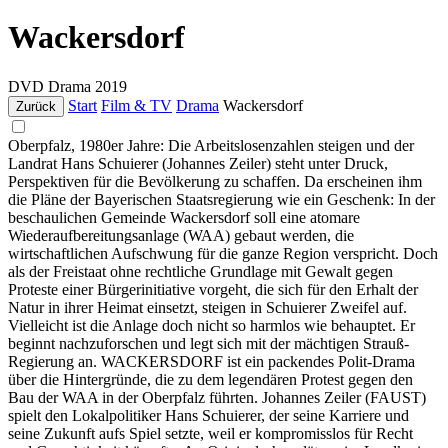
Wackersdorf
DVD
Drama
2019
Start
Film & TV
Drama
Wackersdorf
Zurück
Oberpfalz, 1980er Jahre: Die Arbeitslosenzahlen steigen und der
Landrat Hans Schuierer (Johannes Zeiler) steht unter Druck,
Perspektiven für die Bevölkerung zu schaffen. Da erscheinen ihm
die Pläne der Bayerischen Staatsregierung wie ein Geschenk: In der
beschaulichen Gemeinde Wackersdorf soll eine atomare
Wiederaufbereitungsanlage (WAA) gebaut werden, die
wirtschaftlichen Aufschwung für die ganze Region verspricht. Doch
als der Freistaat ohne rechtliche Grundlage mit Gewalt gegen
Proteste einer Bürgerinitiative vorgeht, die sich für den Erhalt der
Natur in ihrer Heimat einsetzt, steigen in Schuierer Zweifel auf.
Vielleicht ist die Anlage doch nicht so harmlos wie behauptet. Er
beginnt nachzuforschen und legt sich mit der mächtigen Strauß-
Regierung an. WACKERSDORF ist ein packendes Polit-Drama
über die Hintergründe, die zu dem legendären Protest gegen den
Bau der WAA in der Oberpfalz führten. Johannes Zeiler (FAUST)
spielt den Lokalpolitiker Hans Schuierer, der seine Karriere und
seine Zukunft aufs Spiel setzte, weil er kompromisslos für Recht