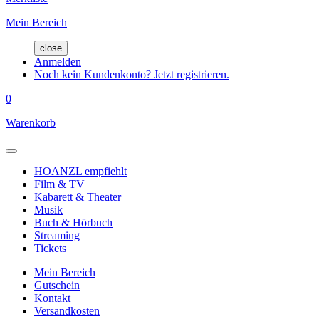
Mein Bereich
close
Anmelden
Noch kein Kundenkonto? Jetzt registrieren.
0
Warenkorb
HOANZL empfiehlt
Film & TV
Kabarett & Theater
Musik
Buch & Hörbuch
Streaming
Tickets
Mein Bereich
Gutschein
Kontakt
Versandkosten