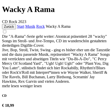
Wacky A Rama
CD
Rock
2023
Start
Musik
Rock
Wacky A Rama
Zurück
Die "A-Rama"-Serie geht weiter: Atomicat präsentiert 28 "wacky"
Songs im Stroll- und Jive-Tempo, CD im wunderschön gestalteten
dreiteiligen Digifile-Cover.
Jive, Bop, Stroll, Twist, Swing - ging es bisher eher um die Tanzstile
und die dazu passende Musik, repräsentiert "Wacky A Rama" Songs
mit verrückten und abseitigen Titeln wie "Du-Bi-A-Do", "C Percy
Mercy Of Scotland Yard", "Ugh! Ugh! Ugh!" oder "Plant You, Dig
You Later", stilistisch findet sich hier Rockabilly, Rhythm'n'Blues
oder Rock'n'Roll mit Interpret*innen wie Wayne Walker, Sheriff &
The Ravels, Bill Buchanan, Larry Birdsong, Screamin' Jay
Hawkins, Rex Garvin und vielen Anderen.
mehr lesen
weniger lesen
CD
€ 18,99