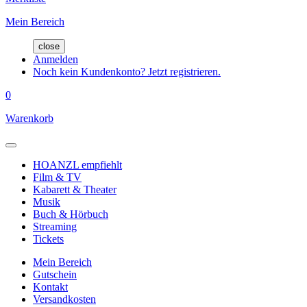
Mein Bereich
close
Anmelden
Noch kein Kundenkonto? Jetzt registrieren.
0
Warenkorb
HOANZL empfiehlt
Film & TV
Kabarett & Theater
Musik
Buch & Hörbuch
Streaming
Tickets
Mein Bereich
Gutschein
Kontakt
Versandkosten