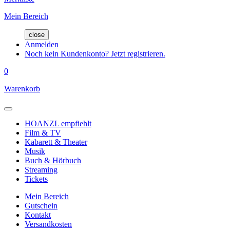
Mein Bereich
close
Anmelden
Noch kein Kundenkonto? Jetzt registrieren.
0
Warenkorb
HOANZL empfiehlt
Film & TV
Kabarett & Theater
Musik
Buch & Hörbuch
Streaming
Tickets
Mein Bereich
Gutschein
Kontakt
Versandkosten