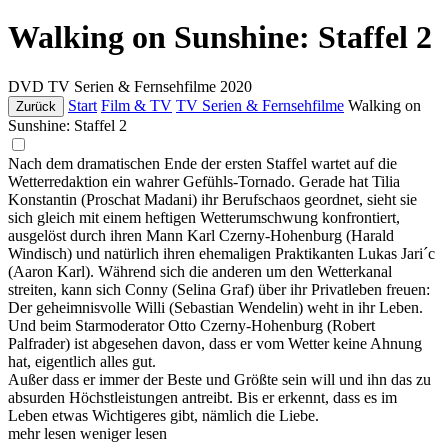
Walking on Sunshine: Staffel 2
DVD
TV Serien & Fernsehfilme
2020
Start
Film & TV
TV Serien & Fernsehfilme
Walking on
Zurück
Sunshine: Staffel 2
Nach dem dramatischen Ende der ersten Staffel wartet auf die
Wetterredaktion ein wahrer Gefühls-Tornado. Gerade hat Tilia
Konstantin (Proschat Madani) ihr Berufschaos geordnet, sieht sie
sich gleich mit einem heftigen Wetterumschwung konfrontiert,
ausgelöst durch ihren Mann Karl Czerny-Hohenburg (Harald
Windisch) und natürlich ihren ehemaligen Praktikanten Lukas Jari´c
(Aaron Karl). Während sich die anderen um den Wetterkanal
streiten, kann sich Conny (Selina Graf) über ihr Privatleben freuen:
Der geheimnisvolle Willi (Sebastian Wendelin) weht in ihr Leben.
Und beim Starmoderator Otto Czerny-Hohenburg (Robert
Palfrader) ist abgesehen davon, dass er vom Wetter keine Ahnung
hat, eigentlich alles gut.
Außer dass er immer der Beste und Größte sein will und ihn das zu
absurden Höchstleistungen antreibt. Bis er erkennt, dass es im
Leben etwas Wichtigeres gibt, nämlich die Liebe.
mehr lesen
weniger lesen