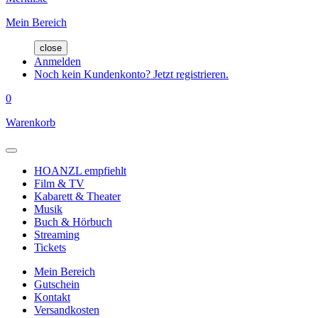
Mein Bereich
close
Anmelden
Noch kein Kundenkonto? Jetzt registrieren.
0
Warenkorb
HOANZL empfiehlt
Film & TV
Kabarett & Theater
Musik
Buch & Hörbuch
Streaming
Tickets
Mein Bereich
Gutschein
Kontakt
Versandkosten