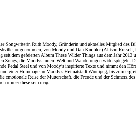
ger-Songwriterin Ruth Moody, Gründerin und aktuelles Mitglied des B
shville aufgenommen, von Moody und Dan Knobler (Allison Russell, 
chung seit dem gefeierten Album These Wilder Things aus dem Jahr 2013 
chen Songs, die Moodys innere Welt und Wanderungen widerspiegeln. Da
ende Pedal Steel und von Moody’s inspirierte Texte und nimmt den Höre
e und einer Hommage an Moody's Heimatstadt Winnipeg, bis zum ergre
ie emotionale Reise der Mutterschaft, die Freude und der Schmerz des
auch immer diese sein mag.