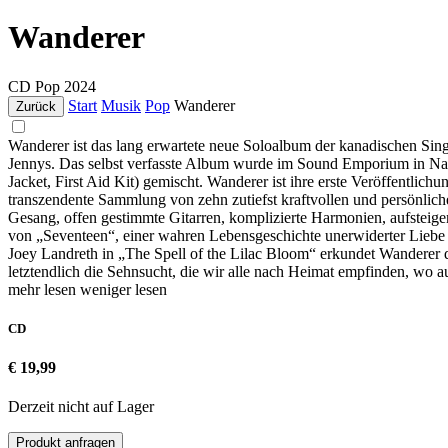
Wanderer
CD
Pop
2024
Start
Musik
Pop
Wanderer
Zurück
Wanderer ist das lang erwartete neue Soloalbum der kanadischen Sin
Jennys. Das selbst verfasste Album wurde im Sound Emporium in Na
Jacket, First Aid Kit) gemischt. Wanderer ist ihre erste Veröffentli
transzendente Sammlung von zehn zutiefst kraftvollen und persönli
Gesang, offen gestimmte Gitarren, komplizierte Harmonien, aufsteig
von „Seventeen“, einer wahren Lebensgeschichte unerwiderter Lieb
Joey Landreth in „The Spell of the Lilac Bloom“ erkundet Wanderer d
letztendlich die Sehnsucht, die wir alle nach Heimat empfinden, wo 
mehr lesen
weniger lesen
CD
€ 19,99
Derzeit nicht auf Lager
Produkt anfragen