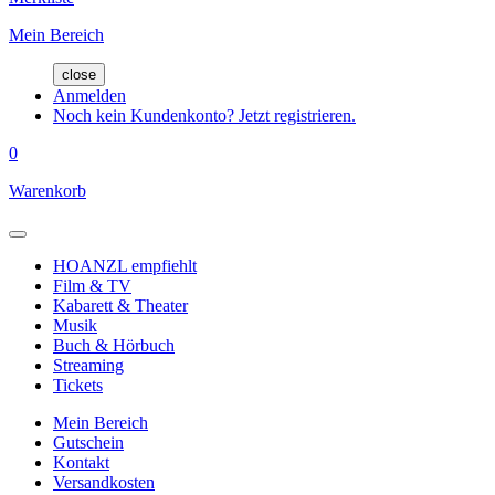
Mein Bereich
close
Anmelden
Noch kein Kundenkonto? Jetzt registrieren.
0
Warenkorb
HOANZL empfiehlt
Film & TV
Kabarett & Theater
Musik
Buch & Hörbuch
Streaming
Tickets
Mein Bereich
Gutschein
Kontakt
Versandkosten