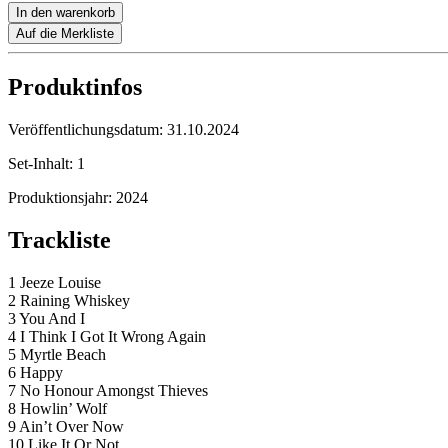
In den warenkorb
Auf die Merkliste
Produktinfos
Veröffentlichungsdatum:
31.10.2024
Set-Inhalt:
1
Produktionsjahr:
2024
Trackliste
1 Jeeze Louise
2 Raining Whiskey
3 You And I
4 I Think I Got It Wrong Again
5 Myrtle Beach
6 Happy
7 No Honour Amongst Thieves
8 Howlin’ Wolf
9 Ain’t Over Now
10 Like It Or Not