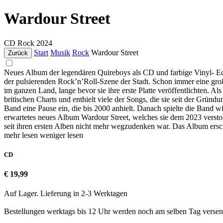
Wardour Street
CD
Rock
2024
Start
Musik
Rock
Wardour Street
Zurück
Neues Album der legendären Quireboys als CD und farbige Vinyl- Edi
der pulsierenden Rock’n’Roll-Szene der Stadt. Schon immer eine groß
im ganzen Land, lange bevor sie ihre erste Platte veröffentlichten. A
britischen Charts und enthielt viele der Songs, die sie seit der Grün
Band eine Pause ein, die bis 2000 anhielt. Danach spielte die Band w
erwartetes neues Album Wardour Street, welches sie dem 2023 verst
seit ihren ersten Alben nicht mehr wegzudenken war. Das Album ersc
mehr lesen
weniger lesen
CD
€ 19,99
Auf Lager. Lieferung in 2-3 Werktagen
Bestellungen werktags bis 12 Uhr werden noch am selben Tag versen