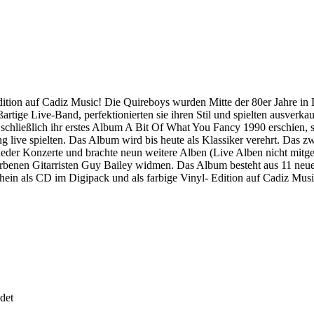
tion auf Cadiz Music! Die Quireboys wurden Mitte der 80er Jahre in L
artige Live-Band, perfektionierten sie ihren Stil und spielten ausver
ls schließlich ihr erstes Album A Bit Of What You Fancy 1990 erschien,
dung live spielten. Das Album wird bis heute als Klassiker verehrt. Das 
ieder Konzerte und brachte neun weitere Alben (Live Alben nicht mitgez
orbenen Gitarristen Guy Bailey widmen. Das Album besteht aus 11 neu
hein als CD im Digipack und als farbige Vinyl- Edition auf Cadiz Musi
det