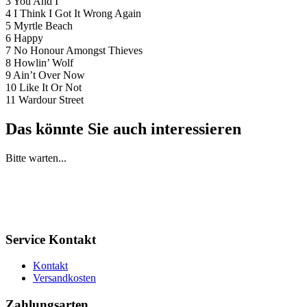
3 You And I
4 I Think I Got It Wrong Again
5 Myrtle Beach
6 Happy
7 No Honour Amongst Thieves
8 Howlin’ Wolf
9 Ain’t Over Now
10 Like It Or Not
11 Wardour Street
Das könnte Sie auch interessieren
Bitte warten...
Service Kontakt
Kontakt
Versandkosten
Zahlungsarten