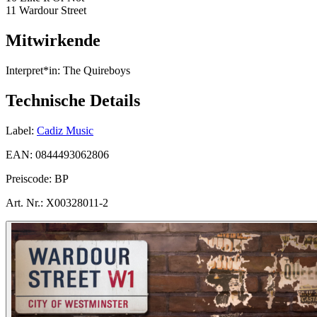
11 Wardour Street
Mitwirkende
Interpret*in:
The Quireboys
Technische Details
Label:
Cadiz Music
EAN:
0844493062806
Preiscode:
BP
Art. Nr.:
X00328011-2