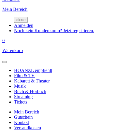
Mein Bereich
close
Anmelden
Noch kein Kundenkonto? Jetzt registrieren.
0
Warenkorb
HOANZL empfiehlt
Film & TV
Kabarett & Theater
Musik
Buch & Hörbuch
Streaming
Tickets
Mein Bereich
Gutschein
Kontakt
Versandkosten