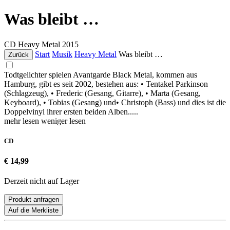
Was bleibt …
CD
Heavy Metal
2015
Start
Musik
Heavy Metal
Was bleibt …
Zurück
Todtgelichter spielen Avantgarde Black Metal, kommen aus
Hamburg, gibt es seit 2002, bestehen aus: • Tentakel Parkinson
(Schlagzeug), • Frederic (Gesang, Gitarre), • Marta (Gesang,
Keyboard), • Tobias (Gesang) und• Christoph (Bass) und dies ist die
Doppelvinyl ihrer ersten beiden Alben.....
mehr lesen
weniger lesen
CD
€ 14,99
Derzeit nicht auf Lager
Produkt anfragen
Auf die Merkliste