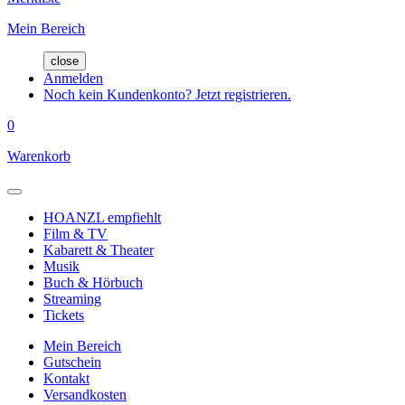
Mein Bereich
close
Anmelden
Noch kein Kundenkonto? Jetzt registrieren.
0
Warenkorb
HOANZL empfiehlt
Film & TV
Kabarett & Theater
Musik
Buch & Hörbuch
Streaming
Tickets
Mein Bereich
Gutschein
Kontakt
Versandkosten