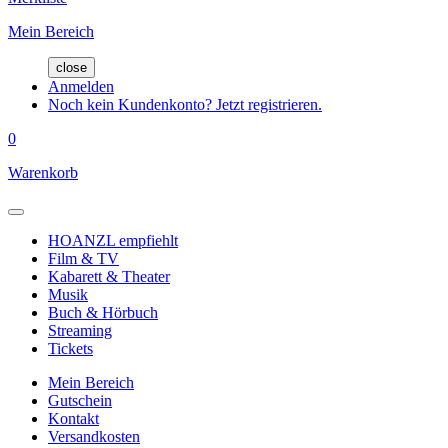
Mein Bereich
close
Anmelden
Noch kein Kundenkonto? Jetzt registrieren.
0
Warenkorb
HOANZL empfiehlt
Film & TV
Kabarett & Theater
Musik
Buch & Hörbuch
Streaming
Tickets
Mein Bereich
Gutschein
Kontakt
Versandkosten