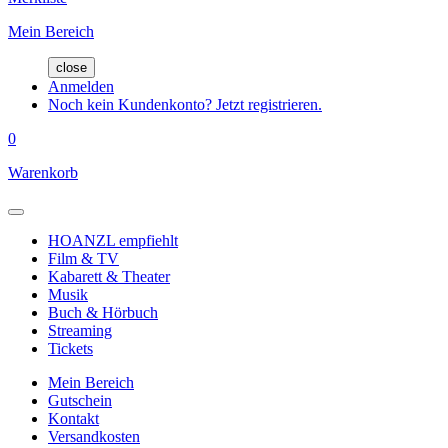
Mein Bereich
close
Anmelden
Noch kein Kundenkonto? Jetzt registrieren.
0
Warenkorb
HOANZL empfiehlt
Film & TV
Kabarett & Theater
Musik
Buch & Hörbuch
Streaming
Tickets
Mein Bereich
Gutschein
Kontakt
Versandkosten