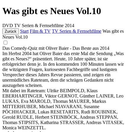
Was gibt es Neues Vol.10
DVD
TV Serien & Fernsehfilme
2014
Start
Film & TV
TV Serien & Fernsehfilme
Was gibt es
Zurück
Neues Vol.10
Das Comedy-Quiz mit Oliver Baier - Das Beste aus 2014
Im Herbst 2004 hat Oliver Baier das erste Mal die Sendung „Was
gibt es Neues?“ präsentiert. Heute, 10 Jahre später, ist sie
erfolgreicher denn je. In den kommenden 100 Minuten lassen wir
die witzigsten Fragen, kuriosesten Fachbegriffe und lustigsten
Versprecher dieses Jahres Revue passieren, und zeigen ein
unermüdliches Rateteam, dem die schrägen Gedanken nicht
auszugehen scheinen.
Mit dabei im Rateteam: Ulrike BEIMPOLD, Klaus
EBERHARTINGER, Viktor GERNOT, Günther LAINER, Leo
LUKAS, Eva MAROLD, Thomas MAURER, Markus
MITTERHUBER, Michael NIAVARANI, Susanne
PÖCHHACKER, Lukas RESETARITS, Rudi ROUBINEK,
Gerold RUDLE, Herbert STEINBÖCK, Andreas STEPPAN,
Thomas STIPSITS, Katharina STRASSER, Andreas VITASEK,
Monica WEINZETTL.