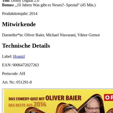
Ton:
Dolby Digital 2.0
Bonus:
„10 Jahres Was gibt es Neues?- Spezial“ (45 Min.)
Produktionsjahr:
2014
Mitwirkende
Darsteller*in:
Oliver Baier, Michael Niavarani, Viktor Gernot
Technische Details
Label:
Hoanzl
EAN:
9006472027263
Preiscode:
AH
Art. Nr.:
051291-8