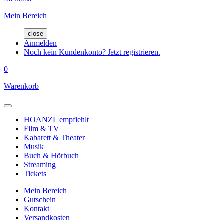
Mein Bereich
close
Anmelden
Noch kein Kundenkonto? Jetzt registrieren.
0
Warenkorb
HOANZL empfiehlt
Film & TV
Kabarett & Theater
Musik
Buch & Hörbuch
Streaming
Tickets
Mein Bereich
Gutschein
Kontakt
Versandkosten