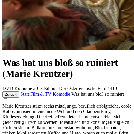
Was hat uns bloß so ruiniert
(Marie Kreutzer)
DVD
Komödie
2018
Edition Der Österreichische Film #310
Start
Film & TV
Komödie
Was hat uns bloß so ruiniert
Zurück
Marie Kreutzer stürzt sechs mitteljunge, beruflich erfolgreiche, coole
Bobos amüsiert in eine neue Welt und den Glaubenskrieg
Kindeserziehung. Die drei befreundeten Paare entscheiden sich,
gleichzeitig Eltern zu werden. Idealistisch und konsumgeil zugleich
züchten sie am Balkon ihrer Innenstadtwohnung Bio-Tomaten,
trinken lokal gerösteten Kaffee und Hugo, waren auch mal auf den