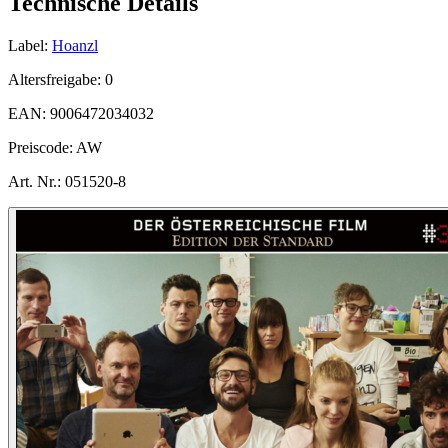
Technische Details
Label:
Hoanzl
Altersfreigabe:
0
EAN:
9006472034032
Preiscode:
AW
Art. Nr.:
051520-8