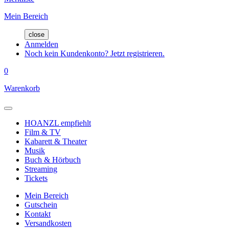
Mein Bereich
close
Anmelden
Noch kein Kundenkonto? Jetzt registrieren.
0
Warenkorb
HOANZL empfiehlt
Film & TV
Kabarett & Theater
Musik
Buch & Hörbuch
Streaming
Tickets
Mein Bereich
Gutschein
Kontakt
Versandkosten