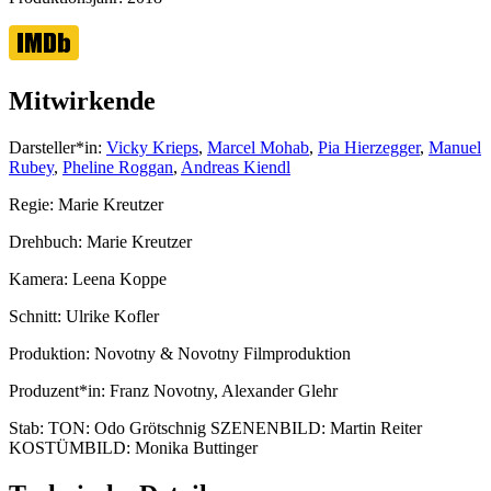
Mitwirkende
Darsteller*in:
Vicky Krieps
,
Marcel Mohab
,
Pia Hierzegger
,
Manuel
Rubey
,
Pheline Roggan
,
Andreas Kiendl
Regie:
Marie Kreutzer
Drehbuch:
Marie Kreutzer
Kamera:
Leena Koppe
Schnitt:
Ulrike Kofler
Produktion:
Novotny & Novotny Filmproduktion
Produzent*in:
Franz Novotny, Alexander Glehr
Stab:
TON: Odo Grötschnig SZENENBILD: Martin Reiter
KOSTÜMBILD: Monika Buttinger