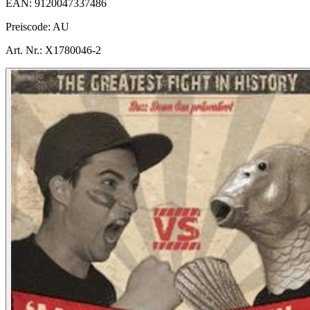
EAN:
9120047337486
Preiscode:
AU
Art. Nr.:
X1780046-2