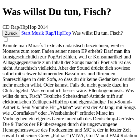
Was willst Du tun, Fisch?
CD
Rap/HipHop
2014
Start
Musik
Rap/HipHop
Was willst Du tun, Fisch?
Zurück
Könnte man Mirac´s Texte als dadaistisch bezeichnen, weil er
Nonsens zum roten Faden seiner neuen EP erhebt? Darf man ihn
kunstgeschichtlich zur PopArt zählen, weil er Konsumartikel und
Alltagsgegenstände zum Inhalt der Songs macht? Poetisch ist das
nicht. Anarchisch vielleicht. Aber der Sound drückt dich sowieso
sofort mit schwer hämmernden Bassdrums und flirrenden
Snareschlägen in dein Sofa, so dass du dir keine Gedanken darüber
mehr machen willst. Oder kannst. Falls du nicht gerade dazu im
Club abgehst. Was vermutlich besser wäre. Ellenbogenmusik. Was
willst du tun, Fisch? Textliche Scheissdrauf-Attitüde trifft auf
elektronischen Zeitlupen-HipHop und eigenständige Trap-Sound-
Ästhetik. Sein Youtube-Hit „Alaba“ war erst der Anfang: mit Songs
wie „Cornflakes“ oder „Westbahnhof“ erfindet Mirac im
Vorbeigehen ein eigenes Genre innerhalb des Deutschrap-Gerüstes.
Die 9 Tracks der EP überzeugen durch die ungezwungene
Herangehensweise des Produzenten und MC´s, der in letzter Zeit
sowohl mit seiner Crew „Polirac“ (VIVA, GoTV und FM4 Rotation