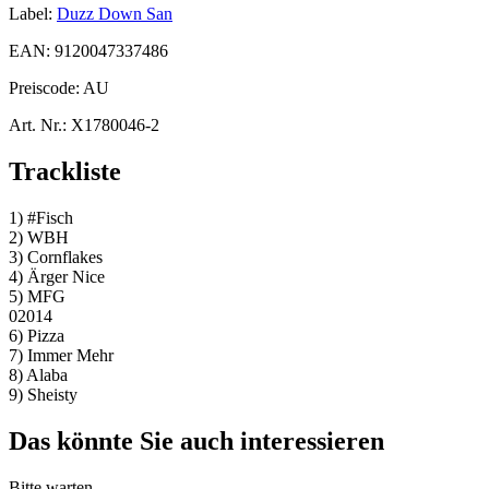
Label:
Duzz Down San
EAN:
9120047337486
Preiscode:
AU
Art. Nr.:
X1780046-2
Trackliste
1) #Fisch
2) WBH
3) Cornflakes
4) Ärger Nice
5) MFG
02014
6) Pizza
7) Immer Mehr
8) Alaba
9) Sheisty
Das könnte Sie auch interessieren
Bitte warten...