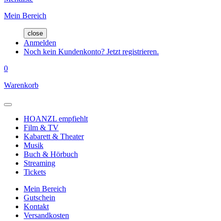
Mein Bereich
close
Anmelden
Noch kein Kundenkonto? Jetzt registrieren.
0
Warenkorb
HOANZL empfiehlt
Film & TV
Kabarett & Theater
Musik
Buch & Hörbuch
Streaming
Tickets
Mein Bereich
Gutschein
Kontakt
Versandkosten