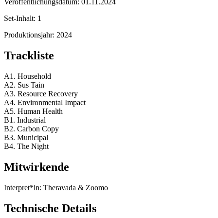
Veröffentlichungsdatum:
01.11.2024
Set-Inhalt:
1
Produktionsjahr:
2024
Trackliste
A1. Household
A2. Sus Tain
A3. Resource Recovery
A4. Environmental Impact
A5. Human Health
B1. Industrial
B2. Carbon Copy
B3. Municipal
B4. The Night
Mitwirkende
Interpret*in:
Theravada & Zoomo
Technische Details