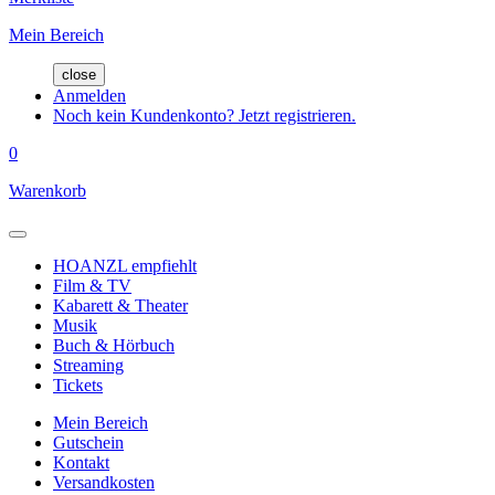
Mein Bereich
close
Anmelden
Noch kein Kundenkonto? Jetzt registrieren.
0
Warenkorb
HOANZL empfiehlt
Film & TV
Kabarett & Theater
Musik
Buch & Hörbuch
Streaming
Tickets
Mein Bereich
Gutschein
Kontakt
Versandkosten