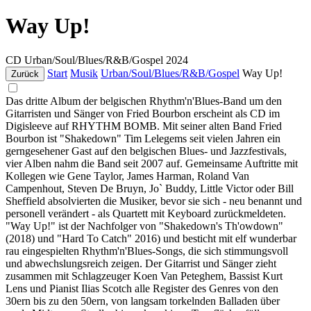
Way Up!
CD
Urban/Soul/Blues/R&B/Gospel
2024
Start
Musik
Urban/Soul/Blues/R&B/Gospel
Way Up!
Zurück
Das dritte Album der belgischen Rhythm'n'Blues-Band um den
Gitarristen und Sänger von Fried Bourbon erscheint als CD im
Digisleeve auf RHYTHM BOMB. Mit seiner alten Band Fried
Bourbon ist "Shakedown" Tim Lelegems seit vielen Jahren ein
gerngesehener Gast auf den belgischen Blues- und Jazzfestivals,
vier Alben nahm die Band seit 2007 auf. Gemeinsame Auftritte mit
Kollegen wie Gene Taylor, James Harman, Roland Van
Campenhout, Steven De Bruyn, Jo` Buddy, Little Victor oder Bill
Sheffield absolvierten die Musiker, bevor sie sich - neu benannt und
personell verändert - als Quartett mit Keyboard zurückmeldeten.
"Way Up!" ist der Nachfolger von "Shakedown's Th'owdown"
(2018) und "Hard To Catch" 2016) und besticht mit elf wunderbar
rau eingespielten Rhythm'n'Blues-Songs, die sich stimmungsvoll
und abwechslungsreich zeigen. Der Gitarrist und Sänger zieht
zusammen mit Schlagzeuger Koen Van Peteghem, Bassist Kurt
Lens und Pianist Ilias Scotch alle Register des Genres von den
30ern bis zu den 50ern, von langsam torkelnden Balladen über