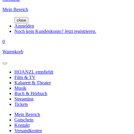
Mein Bereich
close
Anmelden
Noch kein Kundenkonto? Jetzt registrieren.
0
Warenkorb
HOANZL empfiehlt
Film & TV
Kabarett & Theater
Musik
Buch & Hörbuch
Streaming
Tickets
Mein Bereich
Gutschein
Kontakt
Versandkosten