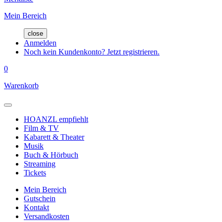
Mein Bereich
close
Anmelden
Noch kein Kundenkonto? Jetzt registrieren.
0
Warenkorb
HOANZL empfiehlt
Film & TV
Kabarett & Theater
Musik
Buch & Hörbuch
Streaming
Tickets
Mein Bereich
Gutschein
Kontakt
Versandkosten