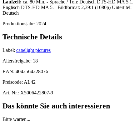
Laufzeit:
ca. 80 Min. - Sprache / Ton: Deutsch DTS-HD MA 5.1,
Englisch DTS-HD MA 5.1 Bildformat: 2,39:1 (1080p) Untertitel:
Deutsch
Produktionsjahr:
2024
Technische Details
Label:
capelight pictures
Altersfreigabe:
18
EAN:
4042564228076
Preiscode:
AL42
Art. Nr.:
X5006422807-9
Das könnte Sie auch interessieren
Bitte warten...