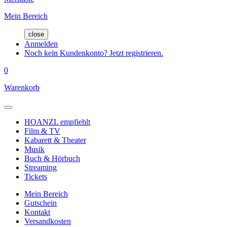
Mein Bereich
close
Anmelden
Noch kein Kundenkonto? Jetzt registrieren.
0
Warenkorb
HOANZL empfiehlt
Film & TV
Kabarett & Theater
Musik
Buch & Hörbuch
Streaming
Tickets
Mein Bereich
Gutschein
Kontakt
Versandkosten