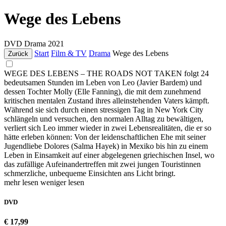
Wege des Lebens
DVD
Drama
2021
Start
Film & TV
Drama
Wege des Lebens
Zurück
WEGE DES LEBENS – THE ROADS NOT TAKEN folgt 24
bedeutsamen Stunden im Leben von Leo (Javier Bardem) und
dessen Tochter Molly (Elle Fanning), die mit dem zunehmend
kritischen mentalen Zustand ihres alleinstehenden Vaters kämpft.
Während sie sich durch einen stressigen Tag in New York City
schlängeln und versuchen, den normalen Alltag zu bewältigen,
verliert sich Leo immer wieder in zwei Lebensrealitäten, die er so
hätte erleben können: Von der leidenschaftlichen Ehe mit seiner
Jugendliebe Dolores (Salma Hayek) in Mexiko bis hin zu einem
Leben in Einsamkeit auf einer abgelegenen griechischen Insel, wo
das zufällige Aufeinandertreffen mit zwei jungen Touristinnen
schmerzliche, unbequeme Einsichten ans Licht bringt.
mehr lesen
weniger lesen
DVD
€ 17,99