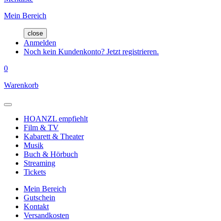
Mein Bereich
close
Anmelden
Noch kein Kundenkonto? Jetzt registrieren.
0
Warenkorb
HOANZL empfiehlt
Film & TV
Kabarett & Theater
Musik
Buch & Hörbuch
Streaming
Tickets
Mein Bereich
Gutschein
Kontakt
Versandkosten