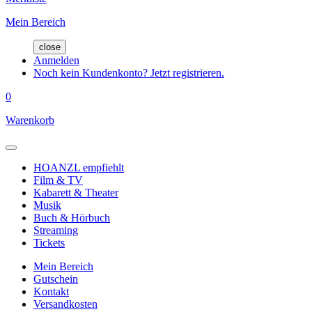
Mein Bereich
close
Anmelden
Noch kein Kundenkonto? Jetzt registrieren.
0
Warenkorb
HOANZL empfiehlt
Film & TV
Kabarett & Theater
Musik
Buch & Hörbuch
Streaming
Tickets
Mein Bereich
Gutschein
Kontakt
Versandkosten