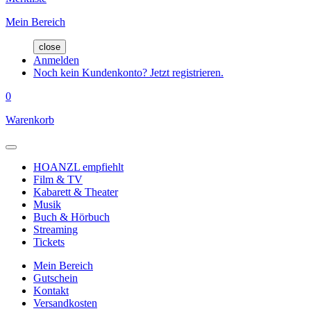
Mein Bereich
close
Anmelden
Noch kein Kundenkonto? Jetzt registrieren.
0
Warenkorb
HOANZL empfiehlt
Film & TV
Kabarett & Theater
Musik
Buch & Hörbuch
Streaming
Tickets
Mein Bereich
Gutschein
Kontakt
Versandkosten