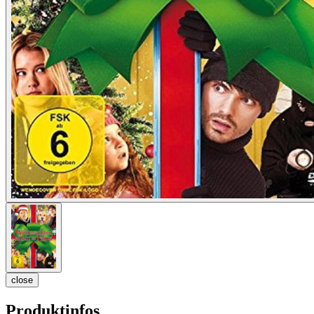
close
Produktinfos