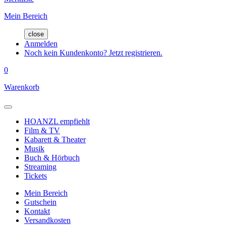
Mein Bereich
close
Anmelden
Noch kein Kundenkonto? Jetzt registrieren.
0
Warenkorb
HOANZL empfiehlt
Film & TV
Kabarett & Theater
Musik
Buch & Hörbuch
Streaming
Tickets
Mein Bereich
Gutschein
Kontakt
Versandkosten