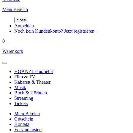
Mein Bereich
close
Anmelden
Noch kein Kundenkonto? Jetzt registrieren.
0
Warenkorb
HOANZL empfiehlt
Film & TV
Kabarett & Theater
Musik
Buch & Hörbuch
Streaming
Tickets
Mein Bereich
Gutschein
Kontakt
Versandkosten