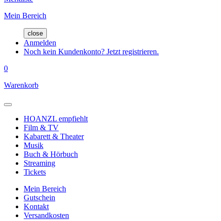
Mein Bereich
close
Anmelden
Noch kein Kundenkonto? Jetzt registrieren.
0
Warenkorb
HOANZL empfiehlt
Film & TV
Kabarett & Theater
Musik
Buch & Hörbuch
Streaming
Tickets
Mein Bereich
Gutschein
Kontakt
Versandkosten