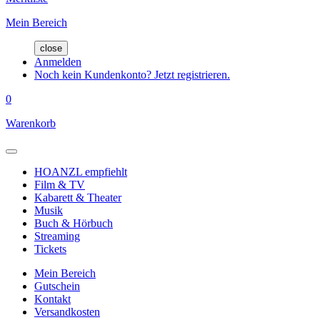
Mein Bereich
close
Anmelden
Noch kein Kundenkonto? Jetzt registrieren.
0
Warenkorb
HOANZL empfiehlt
Film & TV
Kabarett & Theater
Musik
Buch & Hörbuch
Streaming
Tickets
Mein Bereich
Gutschein
Kontakt
Versandkosten