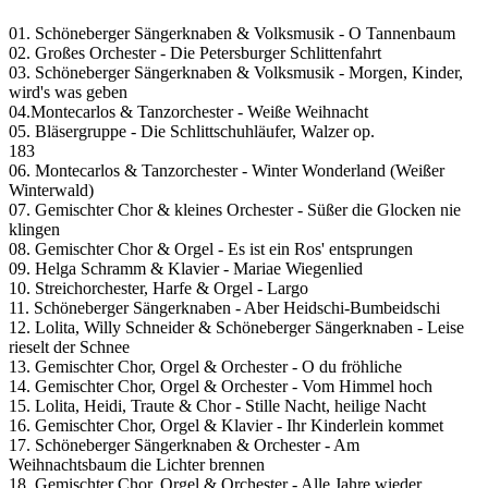
01. Schöneberger Sängerknaben & Volksmusik - O Tannenbaum
02. Großes Orchester - Die Petersburger Schlittenfahrt
03. Schöneberger Sängerknaben & Volksmusik - Morgen, Kinder,
wird's was geben
04.Montecarlos & Tanzorchester - Weiße Weihnacht
05. Bläsergruppe - Die Schlittschuhläufer, Walzer op.
183
06. Montecarlos & Tanzorchester - Winter Wonderland (Weißer
Winterwald)
07. Gemischter Chor & kleines Orchester - Süßer die Glocken nie
klingen
08. Gemischter Chor & Orgel - Es ist ein Ros' entsprungen
09. Helga Schramm & Klavier - Mariae Wiegenlied
10. Streichorchester, Harfe & Orgel - Largo
11. Schöneberger Sängerknaben - Aber Heidschi-Bumbeidschi
12. Lolita, Willy Schneider & Schöneberger Sängerknaben - Leise
rieselt der Schnee
13. Gemischter Chor, Orgel & Orchester - O du fröhliche
14. Gemischter Chor, Orgel & Orchester - Vom Himmel hoch
15. Lolita, Heidi, Traute & Chor - Stille Nacht, heilige Nacht
16. Gemischter Chor, Orgel & Klavier - Ihr Kinderlein kommet
17. Schöneberger Sängerknaben & Orchester - Am
Weihnachtsbaum die Lichter brennen
18. Gemischter Chor, Orgel & Orchester - Alle Jahre wieder