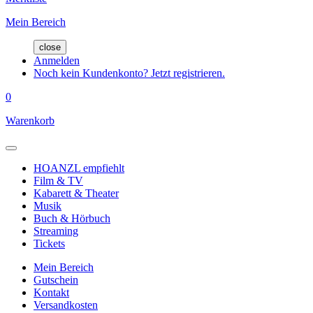
Mein Bereich
close
Anmelden
Noch kein Kundenkonto? Jetzt registrieren.
0
Warenkorb
HOANZL empfiehlt
Film & TV
Kabarett & Theater
Musik
Buch & Hörbuch
Streaming
Tickets
Mein Bereich
Gutschein
Kontakt
Versandkosten